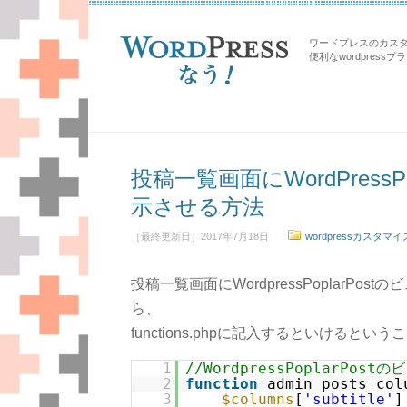
ワードプレスのカス
便利なwordpress
投稿一覧画面にWordPress
示させる方法
［最終更新日］2017年7月18日
wordpressカスタマイ
投稿一覧画面にWordpressPoplarP
ら、
functions.phpに記入するといけると
1
//WordpressPoplarPos
2
function
admin_posts_col
3
$columns
[
'subtitle'
]