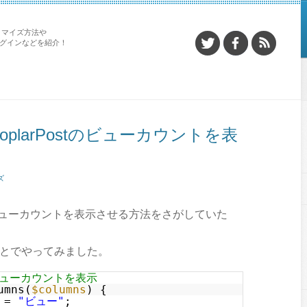
タマイズ方法や
プラグインなどを紹介！
PoplarPostのビューカウントを表
ズ
ostのビューカウントを表示させる方法をさがしていた
いうことでやってみました。
tのビューカウントを表示
umns(
$columns
) {
 =
"ビュー"
;