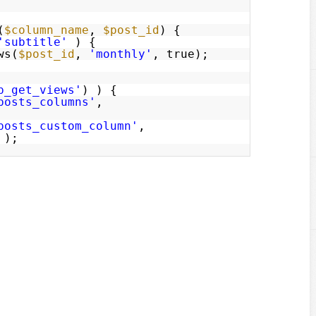
(
$column_name
,
$post_id
) {
'subtitle'
) {
ws(
$post_id
,
'monthly'
, true);
p_get_views'
) ) {
posts_columns'
,
posts_custom_column'
,
 );