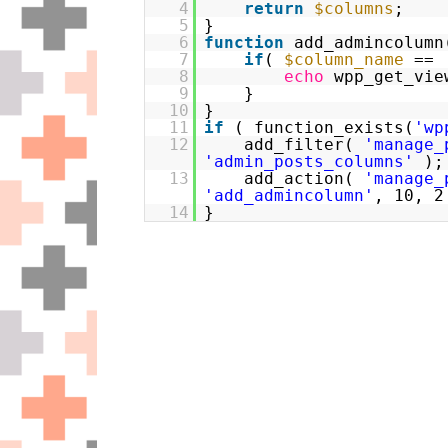
4
return
$columns
;
5
}
6
function
add_admincolumn
7
if
(
$column_name
==
8
echo
wpp_get_vie
9
}
10
}
11
if
( function_exists(
'wp
12
add_filter(
'manage_
'admin_posts_columns'
);
13
add_action(
'manage_
'add_admincolumn'
, 10, 2
14
}