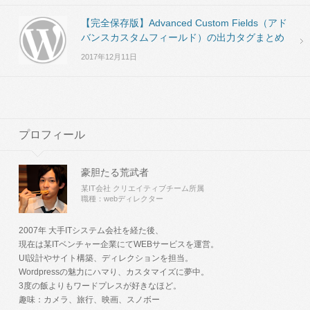
【完全保存版】Advanced Custom Fields（アド
バンスカスタムフィールド）の出力タグまとめ
2017年12月11日
プロフィール
豪胆たる荒武者
某IT会社 クリエイティブチーム所属
職種：webディレクター
2007年 大手ITシステム会社を経た後、
現在は某ITベンチャー企業にてWEBサービスを運営。
UI設計やサイト構築、ディレクションを担当。
Wordpressの魅力にハマり、カスタマイズに夢中。
3度の飯よりもワードプレスが好きなほど。
趣味：カメラ、旅行、映画、スノボー