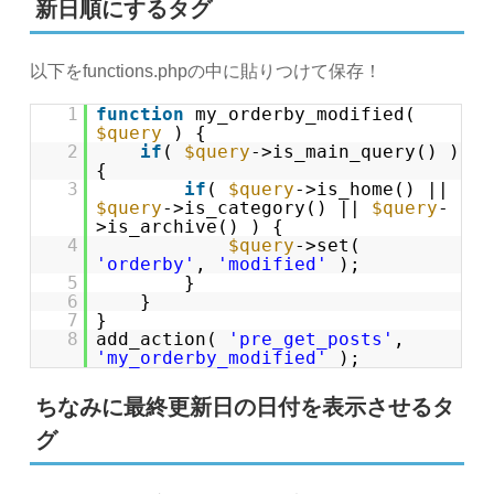
新日順にするタグ
以下をfunctions.phpの中に貼りつけて保存！
1
function
my_orderby_modified(
$query
) {
2
if
(
$query
->is_main_query() )
{
3
if
(
$query
->is_home() ||
$query
->is_category() ||
$query
-
>is_archive() ) {
4
$query
->set(
'orderby'
,
'modified'
);
5
}
6
}
7
}
8
add_action(
'pre_get_posts'
,
'my_orderby_modified'
);
ちなみに最終更新日の日付を表示させるタ
グ